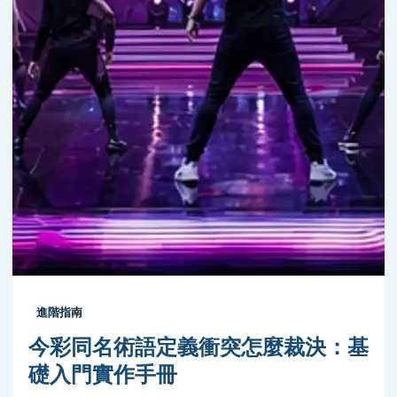
進階指南
今彩同名術語定義衝突怎麼裁決：基
礎入門實作手冊