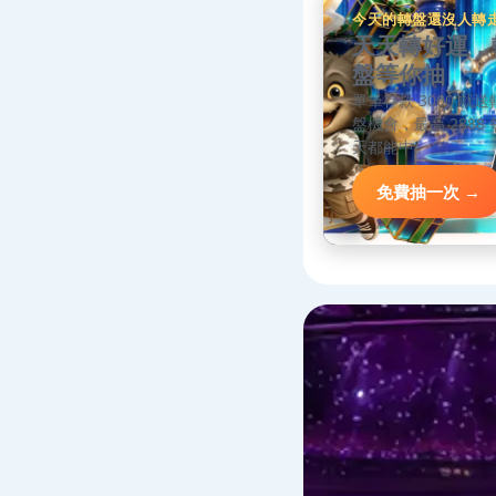
今天的轉盤還沒人轉
天天轉好運，
盤等你抽
單筆存款 3000 就送
盤機會，最高 2888 
天都能中。
免費抽一次 →