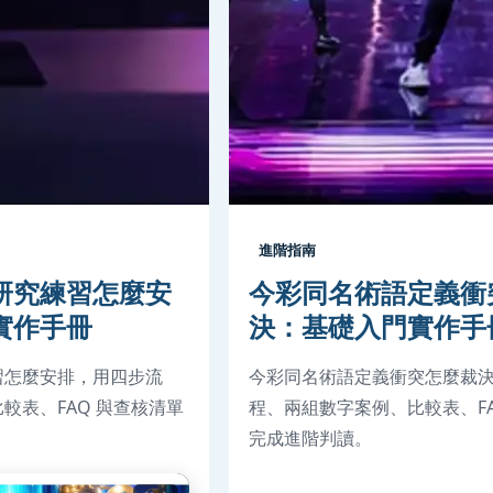
進階指南
研究練習怎麼安
今彩同名術語定義衝
實作手冊
決：基礎入門實作手
習怎麼安排，用四步流
今彩同名術語定義衝突怎麼裁
較表、FAQ 與查核清單
程、兩組數字案例、比較表、FA
完成進階判讀。