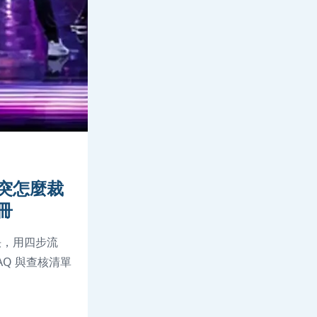
突怎麼裁
冊
決，用四步流
Q 與查核清單