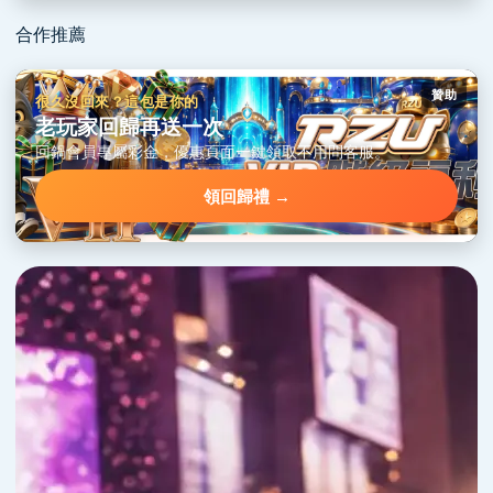
合作推薦
贊助
很久沒回來？這包是你的
老玩家回歸再送一次
回鍋會員專屬彩金，優惠頁面一鍵領取不用問客服。
領回歸禮 →