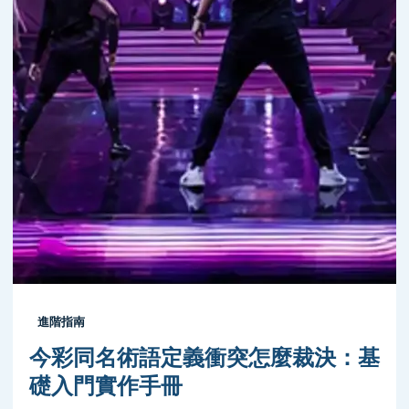
進階指南
今彩同名術語定義衝突怎麼裁決：基
礎入門實作手冊