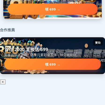
領 699 →
合作推薦
贊助
第一筆就多三成本金
首存 2000 直接送 699
新會員限定加碼，碼量只要彩金五倍，領完就能玩。
領 699 →
×