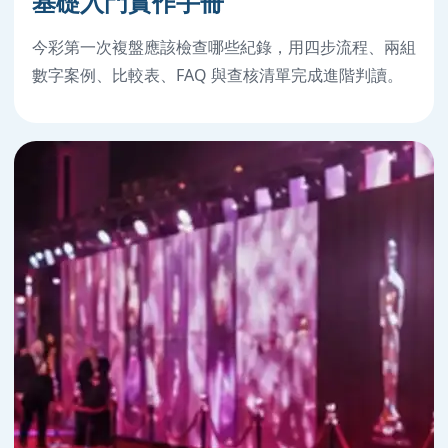
基礎入門實作手冊
今彩第一次複盤應該檢查哪些紀錄，用四步流程、兩組
數字案例、比較表、FAQ 與查核清單完成進階判讀。