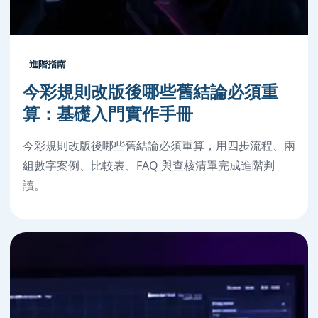
進階指南
今彩規則改版後哪些舊結論必須重
算：基礎入門實作手冊
今彩規則改版後哪些舊結論必須重算，用四步流程、兩
組數字案例、比較表、FAQ 與查核清單完成進階判
讀。