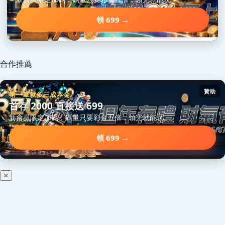
領 699 →
合作推薦
贊助
第一筆就多三成本金
首存 2000 直接送 699
新會員限定加碼，碼量只要彩金五倍，領完就能玩。
領 699 →
×