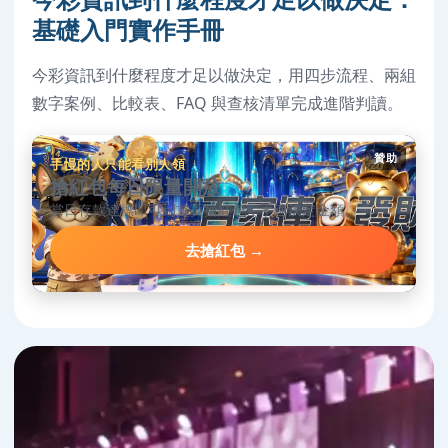
基礎入門實作手冊
今彩資訊到什麼程度才足以做決定，用四步流程、兩組
數字案例、比較表、FAQ 與查核清單完成進階判讀。
贊助
手慢的人只能看別人領
搶紅包每日限量開放
當日存款達標即可到首頁搶紅包，手速決定金額。
去搶紅包 →