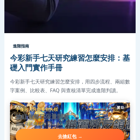
進階指南
今彩新手七天研究練習怎麼安排：基
礎入門實作手冊
今彩新手七天研究練習怎麼安排，用四步流程、兩組數
字案例、比較表、FAQ 與查核清單完成進階判讀。
贊助
手慢的人只能看別人領
搶紅包每日限量開放
當日存款達標即可到首頁搶紅包，手速決定金額。
去搶紅包 →