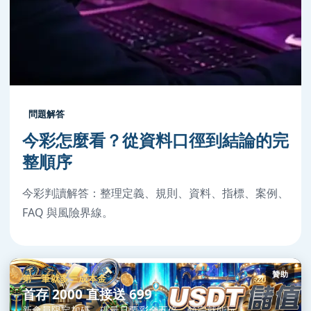
問題解答
今彩怎麼看？從資料口徑到結論的完
整順序
今彩判讀解答：整理定義、規則、資料、指標、案例、
FAQ 與風險界線。
贊助
第一筆就多三成本金
首存 2000 直接送 699
新會員限定加碼，碼量只要彩金五倍，領完就能玩。