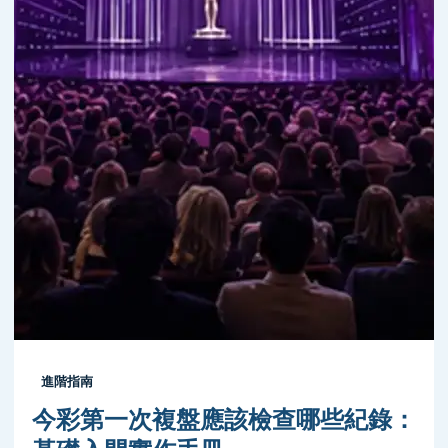
進階指南
今彩第一次複盤應該檢查哪些紀錄：