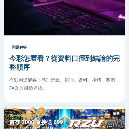
問題解答
今彩怎麼看？從資料口徑到結論的完
整順序
今彩判讀解答：整理定義、規則、資料、指標、案例、
FAQ 與風險界線。
贊助
第一筆就多三成本金
首存 2000 直接送 699
新會員限定加碼，碼量只要彩金五倍，領完就能玩。