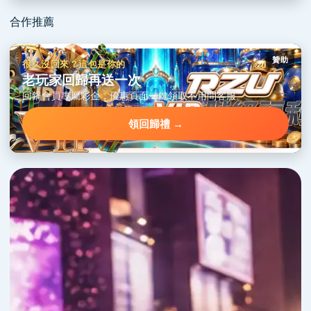
合作推薦
贊助
很久沒回來？這包是你的
老玩家回歸再送一次
回鍋會員專屬彩金，優惠頁面一鍵領取不用問客服。
領回歸禮 →