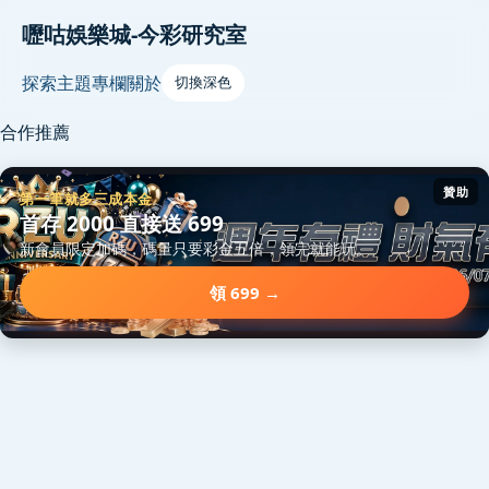
嚦咕娛樂城-今彩研究室
探索
主題
專欄
關於
切換深色
合作推薦
贊助
第一筆就多三成本金
首存 2000 直接送 699
新會員限定加碼，碼量只要彩金五倍，領完就能玩。
領 699 →