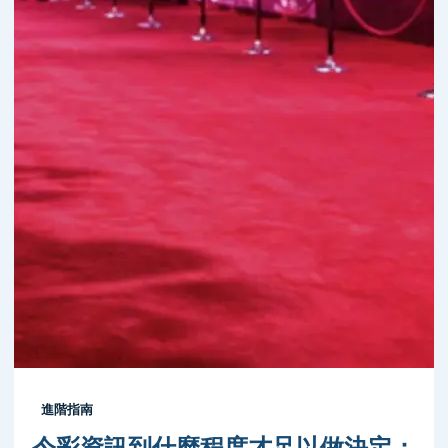
進階指南
今彩資訊到什麼程度才足以做決定：