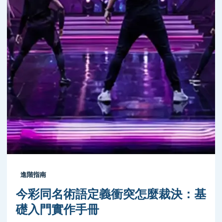
進階指南
今彩同名術語定義衝突怎麼裁決：基
礎入門實作手冊