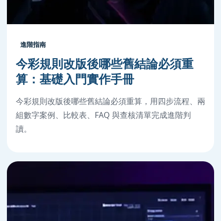
進階指南
今彩規則改版後哪些舊結論必須重
算：基礎入門實作手冊
今彩規則改版後哪些舊結論必須重算，用四步流程、兩
組數字案例、比較表、FAQ 與查核清單完成進階判
讀。